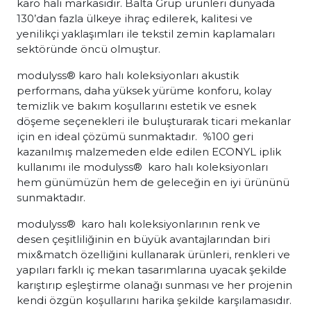
karo halı markasıdır. Balta Grup ürünleri dünyada
130’dan fazla ülkeye ihraç edilerek, kalitesi ve
yenilikçi yaklaşımları ile tekstil zemin kaplamaları
sektöründe öncü olmuştur.
modulyss® karo halı koleksiyonları akustik
performans, daha yüksek yürüme konforu, kolay
temizlik ve bakım koşullarını estetik ve esnek
döşeme seçenekleri ile buluşturarak ticari mekanlar
için en ideal çözümü sunmaktadır. %100 geri
kazanılmış malzemeden elde edilen ECONYL iplik
kullanımı ile modulyss® karo halı koleksiyonları
hem günümüzün hem de geleceğin en iyi ürününü
sunmaktadır.
modulyss® karo halı koleksiyonlarının renk ve
desen çeşitliliğinin en büyük avantajlarından biri
mix&match özelliğini kullanarak ürünleri, renkleri ve
yapıları farklı iç mekan tasarımlarına uyacak şekilde
karıştırıp eşleştirme olanağı sunması ve her projenin
kendi özgün koşullarını harika şekilde karşılamasıdır.