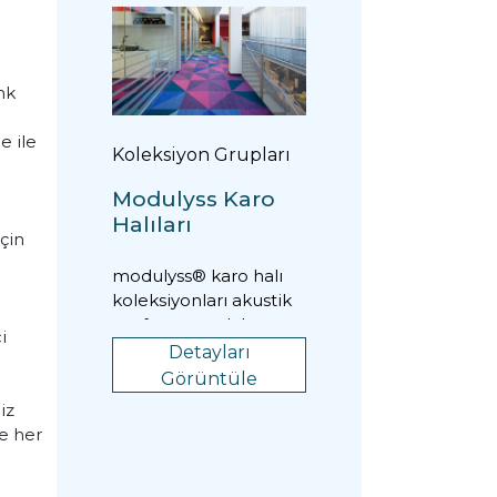
nk
e ile
Koleksiyon Grupları
Modulyss Karo
Halıları
için
modulyss® karo halı
koleksiyonları akustik
performans, daha
i
yüksek yürüme
Detayları
konforu, kolay temizlik
Görüntüle
ve...
iz
e her