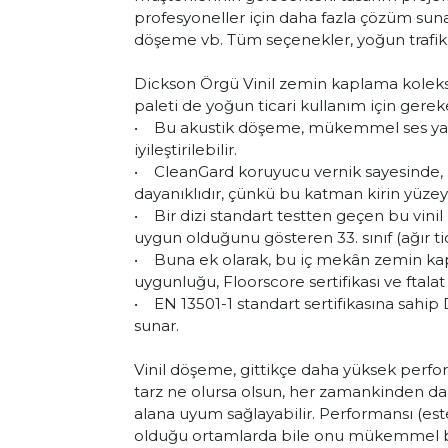
profesyoneller için daha fazla çözüm sunar: 
döşeme vb. Tüm seçenekler, yoğun trafik
Dickson Örgü Vinil zemin kaplama koleks
paleti de yoğun ticari kullanım için gerek
• Bu akustik döşeme, mükemmel ses yalıtı
iyileştirilebilir.
• CleanGard koruyucu vernik sayesinde
dayanıklıdır, çünkü bu katman kirin yüzey
• Bir dizi standart testten geçen bu vinil z
uygun olduğunu gösteren 33. sınıf (ağır tic
• Buna ek olarak, bu iç mekân zemin ka
uygunluğu, Floorscore sertifikası ve ftalat
• EN 13501-1 standart sertifikasına sahi
sunar.
Vinil döşeme, gittikçe daha yüksek perfor
tarz ne olursa olsun, her zamankinden da
alana uyum sağlayabilir. Performansı (est
olduğu ortamlarda bile onu mükemmel bir