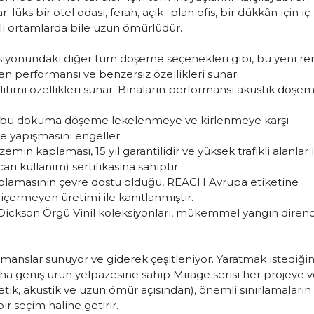
lüks bir otel odası, ferah, açık -plan ofis, bir dükkân için iç
li ortamlarda bile uzun ömürlüdür.
iyonundaki diğer tüm döşeme seçenekleri gibi, bu yeni re
en performansı ve benzersiz özellikleri sunar:
mı özellikleri sunar. Binaların performansı akustik döşem
, bu dokuma döşeme lekelenmeye ve kirlenmeye karşı
e yapışmasını engeller.
emin kaplaması, 15 yıl garantilidir ve yüksek trafikli alanlar 
ari kullanım) sertifikasına sahiptir.
plamasının çevre dostu olduğu, REACH Avrupa etiketine
 içermeyen üretimi ile kanıtlanmıştır.
p Dickson Örgü Vinil koleksiyonları, mükemmel yangın direnc
manslar sunuyor ve giderek çeşitleniyor. Yaratmak istediğin
ha geniş ürün yelpazesine sahip Mirage serisi her projeye v
etik, akustik ve uzun ömür açısından), önemli sınırlamaların
 seçim haline getirir.