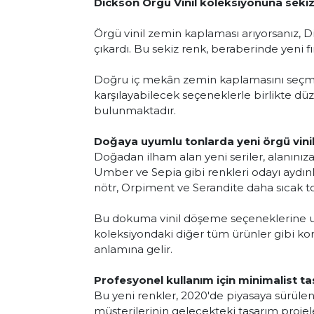
Dickson Örgü Vinil koleksiyonuna sekiz 
Örgü vinil zemin kaplaması arıyorsanız, D
çıkardı. Bu sekiz renk, beraberinde yeni fı
Doğru iç mekân zemin kaplamasını seçmek 
karşılayabilecek seçeneklerle birlikte düze
bulunmaktadır.
Doğaya uyumlu tonlarda yeni örgü vini
Doğadan ilham alan yeni seriler, alanınıza
Umber ve Sepia gibi renkleri odayı aydınl
nötr, Orpiment ve Serandite daha sıcak to
Bu dokuma vinil döşeme seçeneklerine 
koleksiyondaki diğer tüm ürünler gibi k
anlamına gelir.
Profesyonel kullanım için minimalist ta
Bu yeni renkler, 2020'de piyasaya sürülen M
müşterilerinin gelecekteki tasarım projeler