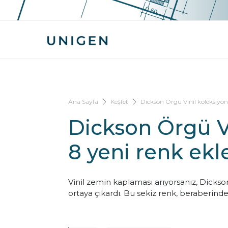
Ana Sayfa
Keşfet
Dickson Örgü Vinil koleksiyon
Dickson Örgü V
8 yeni renk ekl
Vinil zemin kaplaması arıyorsanız, Dickso
ortaya çıkardı. Bu sekiz renk, beraberinde 