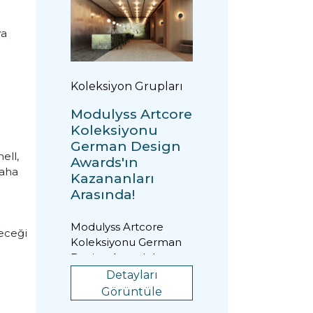
ya
Koleksiyon Grupları
Modulyss Artcore
Koleksiyonu
German Design
ell,
Awards'ın
daha
Kazananları
Arasında!
Modulyss Artcore
eceği
Koleksiyonu German
Design Awards 'ın
kazananları arasında
Detayları
olduğunu
Görüntüle
duyurmaktan guru...