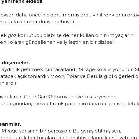
yeni renk ekledi!
ickson daha önce hiç görülmemiş örgü vinil renklerini orta
rsatlarla dolu bir dünya getiriyor.
göz korkutucu olabilse de her kullanıcının ihtiyaçlarını
nli olarak güncellenen ve iyileştirilen bir dizi seri
l döşemeler.
 aydınlık getirmek için tasarlandı. Mirage koleksiyonunun Sh
atacak açık tonlardır. Moon, Polar ve Betula gibi diğerleri 
nlardır.
uygulanan CleanGard® koruyucu vernik sayesinde
orunduğundan, mevcut renk paletinin daha da genişletilebil
sarımlar.
irage serisinin bir parçasıdır. Bu genişletilmiş seri,
inde artık her tür alan için tüm ihtiyaçlarını karşılayabilen