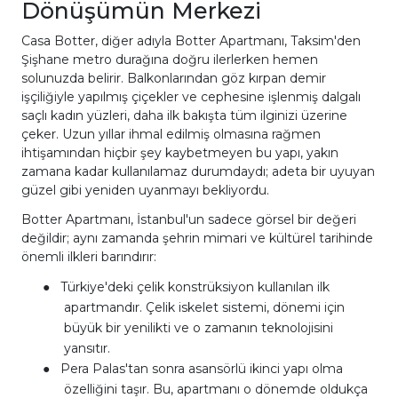
Dönüşümün Merkezi
Casa Botter, diğer adıyla Botter Apartmanı, Taksim'den
Şişhane metro durağına doğru ilerlerken hemen
solunuzda belirir. Balkonlarından göz kırpan demir
işçiliğiyle yapılmış çiçekler ve cephesine işlenmiş dalgalı
saçlı kadın yüzleri, daha ilk bakışta tüm ilginizi üzerine
çeker. Uzun yıllar ihmal edilmiş olmasına rağmen
ihtişamından hiçbir şey kaybetmeyen bu yapı, yakın
zamana kadar kullanılamaz durumdaydı; adeta bir uyuyan
güzel gibi yeniden uyanmayı bekliyordu.
Botter Apartmanı, İstanbul'un sadece görsel bir değeri
değildir; aynı zamanda şehrin mimari ve kültürel tarihinde
önemli ilkleri barındırır:
●
Türkiye'deki çelik konstrüksiyon kullanılan ilk
apartmandır. Çelik iskelet sistemi, dönemi için
büyük bir yenilikti ve o zamanın teknolojisini
yansıtır.
●
Pera Palas'tan sonra asansörlü ikinci yapı olma
özelliğini taşır. Bu, apartmanı o dönemde oldukça