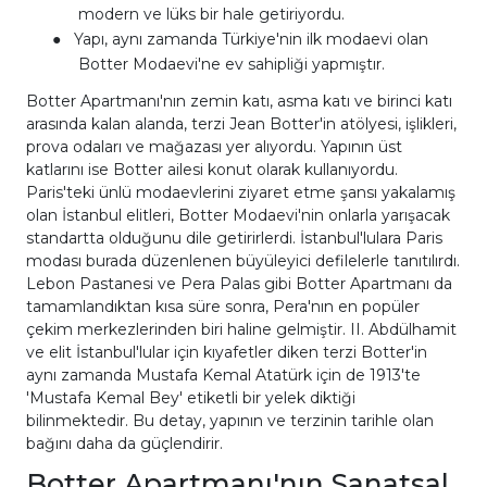
modern ve lüks bir hale getiriyordu.
●
Yapı, aynı zamanda Türkiye'nin ilk modaevi olan
Botter Modaevi'ne ev sahipliği yapmıştır.
Botter Apartmanı'nın zemin katı, asma katı ve birinci katı
arasında kalan alanda, terzi Jean Botter'in atölyesi, işlikleri,
prova odaları ve mağazası yer alıyordu. Yapının üst
katlarını ise Botter ailesi konut olarak kullanıyordu.
Paris'teki ünlü modaevlerini ziyaret etme şansı yakalamış
olan İstanbul elitleri, Botter Modaevi'nin onlarla yarışacak
standartta olduğunu dile getirirlerdi. İstanbul'lulara Paris
modası burada düzenlenen büyüleyici defilelerle tanıtılırdı.
Lebon Pastanesi ve Pera Palas gibi Botter Apartmanı da
tamamlandıktan kısa süre sonra, Pera'nın en popüler
çekim merkezlerinden biri haline gelmiştir. II. Abdülhamit
ve elit İstanbul'lular için kıyafetler diken terzi Botter'in
aynı zamanda Mustafa Kemal Atatürk için de 1913'te
'Mustafa Kemal Bey' etiketli bir yelek diktiği
bilinmektedir. Bu detay, yapının ve terzinin tarihle olan
bağını daha da güçlendirir.
Botter Apartmanı'nın Sanatsal