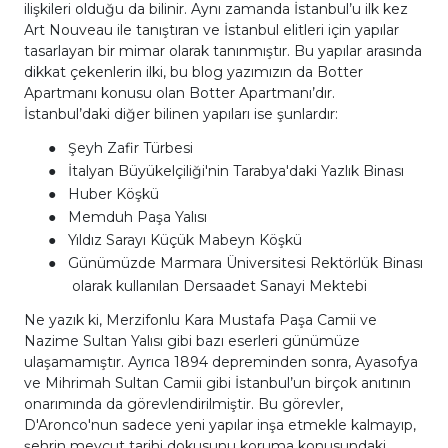
ilişkileri olduğu da bilinir. Aynı zamanda İstanbul’u ilk kez
Art Nouveau ile tanıştıran ve İstanbul elitleri için yapılar
tasarlayan bir mimar olarak tanınmıştır. Bu yapılar arasında
dikkat çekenlerin ilki, bu blog yazımızın da Botter
Apartmanı konusu olan Botter Apartmanı’dır.
İstanbul’daki diğer bilinen yapıları ise şunlardır:
●
Şeyh Zafir Türbesi
●
İtalyan Büyükelçiliği'nin Tarabya'daki Yazlık Binası
●
Huber Köşkü
●
Memduh Paşa Yalısı
●
Yıldız Sarayı Küçük Mabeyn Köşkü
●
Günümüzde Marmara Üniversitesi Rektörlük Binası
olarak kullanılan Dersaadet Sanayi Mektebi
Ne yazık ki, Merzifonlu Kara Mustafa Paşa Camii ve
Nazime Sultan Yalısı gibi bazı eserleri günümüze
ulaşamamıştır. Ayrıca 1894 depreminden sonra, Ayasofya
ve Mihrimah Sultan Camii gibi İstanbul’un birçok anıtının
onarımında da görevlendirilmiştir. Bu görevler,
D'Aronco'nun sadece yeni yapılar inşa etmekle kalmayıp,
şehrin mevcut tarihi dokusunu koruma konusundaki