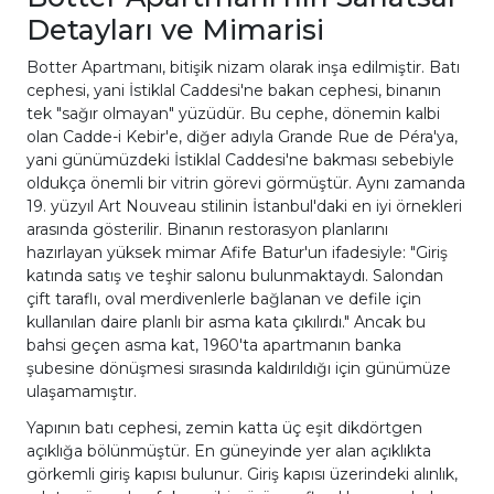
Detayları ve Mimarisi
Botter Apartmanı, bitişik nizam olarak inşa edilmiştir. Batı
cephesi, yani İstiklal Caddesi'ne bakan cephesi, binanın
tek "sağır olmayan" yüzüdür. Bu cephe, dönemin kalbi
olan Cadde-i Kebir'e, diğer adıyla Grande Rue de Péra'ya,
yani günümüzdeki İstiklal Caddesi'ne bakması sebebiyle
oldukça önemli bir vitrin görevi görmüştür. Aynı zamanda
19. yüzyıl Art Nouveau stilinin İstanbul'daki en iyi örnekleri
arasında gösterilir. Binanın restorasyon planlarını
hazırlayan yüksek mimar Afife Batur'un ifadesiyle: "Giriş
katında satış ve teşhir salonu bulunmaktaydı. Salondan
çift taraflı, oval merdivenlerle bağlanan ve defile için
kullanılan daire planlı bir asma kata çıkılırdı." Ancak bu
bahsi geçen asma kat, 1960'ta apartmanın banka
şubesine dönüşmesi sırasında kaldırıldığı için günümüze
ulaşamamıştır.
Yapının batı cephesi, zemin katta üç eşit dikdörtgen
açıklığa bölünmüştür. En güneyinde yer alan açıklıkta
görkemli giriş kapısı bulunur. Giriş kapısı üzerindeki alınlık,