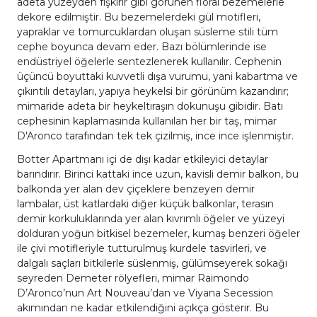
adeta yüzeyden fışkırır gibi görünen floral bezemelerle
dekore edilmiştir. Bu bezemelerdeki gül motifleri,
yapraklar ve tomurcuklardan oluşan süsleme stili tüm
cephe boyunca devam eder. Bazı bölümlerinde ise
endüstriyel öğelerle sentezlenerek kullanılır. Cephenin
üçüncü boyuttaki kuvvetli dışa vurumu, yani kabartma ve
çıkıntılı detayları, yapıya heykelsi bir görünüm kazandırır;
mimaride adeta bir heykeltıraşın dokunuşu gibidir. Batı
cephesinin kaplamasında kullanılan her bir taş, mimar
D'Aronco tarafından tek tek çizilmiş, ince ince işlenmiştir.
Botter Apartmanı içi de dışı kadar etkileyici detaylar
barındırır. Birinci kattaki ince uzun, kavisli demir balkon, bu
balkonda yer alan dev çiçeklere benzeyen demir
lambalar, üst katlardaki diğer küçük balkonlar, terasın
demir korkuluklarında yer alan kıvrımlı öğeler ve yüzeyi
dolduran yoğun bitkisel bezemeler, kumaş benzeri öğeler
ile çivi motifleriyle tutturulmuş kurdele tasvirleri, ve
dalgalı saçları bitkilerle süslenmiş, gülümseyerek sokağı
seyreden Demeter rölyefleri, mimar Raimondo
D’Aronco’nun Art Nouveau’dan ve Viyana Secession
akımından ne kadar etkilendiğini açıkça gösterir. Bu