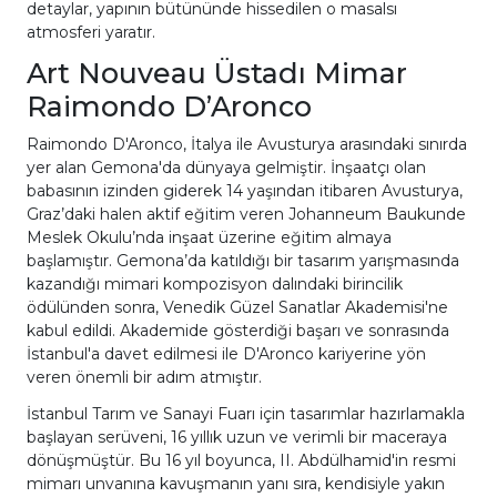
detaylar, yapının bütününde hissedilen o masalsı
atmosferi yaratır.
Art Nouveau Üstadı Mimar
Raimondo D’Aronco
Raimondo D'Aronco, İtalya ile Avusturya arasındaki sınırda
yer alan Gemona'da dünyaya gelmiştir. İnşaatçı olan
babasının izinden giderek 14 yaşından itibaren Avusturya,
Graz’daki halen aktif eğitim veren Johanneum Baukunde
Meslek Okulu’nda inşaat üzerine eğitim almaya
başlamıştır. Gemona’da katıldığı bir tasarım yarışmasında
kazandığı mimari kompozisyon dalındaki birincilik
ödülünden sonra, Venedik Güzel Sanatlar Akademisi'ne
kabul edildi. Akademide gösterdiği başarı ve sonrasında
İstanbul'a davet edilmesi ile D'Aronco kariyerine yön
veren önemli bir adım atmıştır.
İstanbul Tarım ve Sanayi Fuarı için tasarımlar hazırlamakla
başlayan serüveni, 16 yıllık uzun ve verimli bir maceraya
dönüşmüştür. Bu 16 yıl boyunca, II. Abdülhamid'in resmi
mimarı unvanına kavuşmanın yanı sıra, kendisiyle yakın