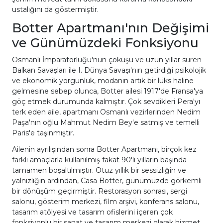
ustalığını da göstermiştir.
Botter Apartmanı'nın Değişimi
ve Günümüzdeki Fonksiyonu
Osmanlı İmparatorluğu'nun çöküşü ve uzun yıllar süren
Balkan Savaşları ile I. Dünya Savaşı'nın getirdiği psikolojik
ve ekonomik yorgunluk, modanın artık bir lüks haline
gelmesine sebep olunca, Botter ailesi 1917'de Fransa'ya
göç etmek durumunda kalmıştır. Çok sevdikleri Pera'yı
terk eden aile, apartmanı Osmanlı vezirlerinden Nedim
Paşa'nın oğlu Mahmut Nedim Bey'e satmış ve temelli
Paris'e taşınmıştır.
Ailenin ayrılışından sonra Botter Apartmanı, birçok kez
farklı amaçlarla kullanılmış fakat 90'lı yılların başında
tamamen boşaltılmıştır. Otuz yıllık bir sessizliğin ve
yalnızlığın ardından, Casa Botter, günümüzde görkemli
bir dönüşüm geçirmiştir. Restorasyon sonrası, sergi
salonu, gösterim merkezi, film arşivi, konferans salonu,
tasarım atölyesi ve tasarım ofislerini içeren çok
fonksiyonlu bir sanat ve tasarım merkezi olarak hizmet