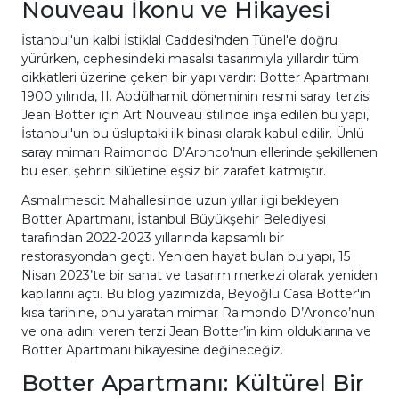
Nouveau İkonu ve Hikayesi
İstanbul'un kalbi İstiklal Caddesi'nden Tünel'e doğru
yürürken, cephesindeki masalsı tasarımıyla yıllardır tüm
dikkatleri üzerine çeken bir yapı vardır: Botter Apartmanı.
1900 yılında, II. Abdülhamit döneminin resmi saray terzisi
Jean Botter için Art Nouveau stilinde inşa edilen bu yapı,
İstanbul'un bu üsluptaki ilk binası olarak kabul edilir. Ünlü
saray mimarı Raimondo D’Aronco'nun ellerinde şekillenen
bu eser, şehrin silüetine eşsiz bir zarafet katmıştır.
Asmalımescit Mahallesi'nde uzun yıllar ilgi bekleyen
Botter Apartmanı, İstanbul Büyükşehir Belediyesi
tarafından 2022-2023 yıllarında kapsamlı bir
restorasyondan geçti. Yeniden hayat bulan bu yapı, 15
Nisan 2023’te bir sanat ve tasarım merkezi olarak yeniden
kapılarını açtı. Bu blog yazımızda, Beyoğlu Casa Botter'in
kısa tarihine, onu yaratan mimar Raimondo D’Aronco’nun
ve ona adını veren terzi Jean Botter’in kim olduklarına ve
Botter Apartmanı hikayesine değineceğiz.
Botter Apartmanı: Kültürel Bir