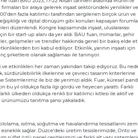
 fuarı BAU 2023, 17-22 Nisan tarihleri arasında Münih'te
firmaları bir araya gelerek inşaat sektöründeki yenilikler v
200'den fazla katılımcı tarafından sergilenen birçok ürün ve
 değişikliği ve dijital dönüşüm gibi konuları kapsayan forumla
enleri düzenlendi. Kongre kapsamında inşaat, uluslararası
çin bir start-up alanı da yer aldı. BAU fuarı, mimarlar, şehir
ünler, gelişmeler ve trendler hakkında genel bir bakış elde 
nliklerden biri kabul ediliyor. Etkinlik, yarının inşaatı için
ç şirketlere olanak sağlaması ile tanınıyor.
i ve etkinlikleri her zaman yakından takip ediyoruz. Bu ned
sürdürülebilirlik ilkelerine ve çevreci tasarım kriterlerine
Sistemlerimiz ile biz de yerimizi aldık. Fuar, küresel pan
n bu yıl oldukça fazla ilgi gördü ve heyecan yarattı. Farklı
klı ülkeden oldukça renkli bir katılımcı kitlesi ile aktif ve
ve ürünümüzü tanıtma şansı yakaladık.
lolama, ısıtma, soğutma ve havalandırma tesisatlarını zem
a esneklik sağlar. Düzce'deki üretim tesislerimizde, Onto ve
 sülfat özlü panel çeşitlerimizi ve farklı alt yapı sistemleri