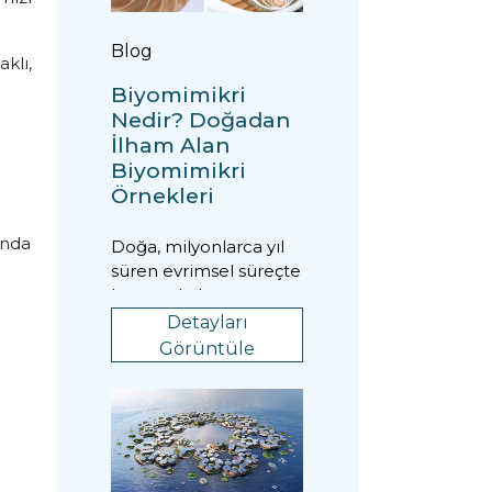
Blog
klı,
Biyomimikri
Nedir? Doğadan
İlham Alan
Biyomimikri
Örnekleri
ında
Doğa, milyonlarca yıl
süren evrimsel süreçte
hayatta kalmayı
başaran en verimli
Detayları
çözümleri barındırır...
Görüntüle