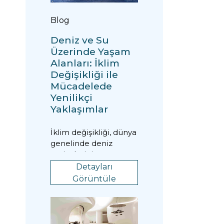
Blog
Deniz ve Su
Üzerinde Yaşam
Alanları: İklim
Değişikliği ile
Mücadelede
Yenilikçi
Yaklaşımlar
İklim değişikliği, dünya
genelinde deniz
seviyelerinin
yükselmesine ve hava
Detayları
koşullarındaki aşırı
Görüntüle
değ...