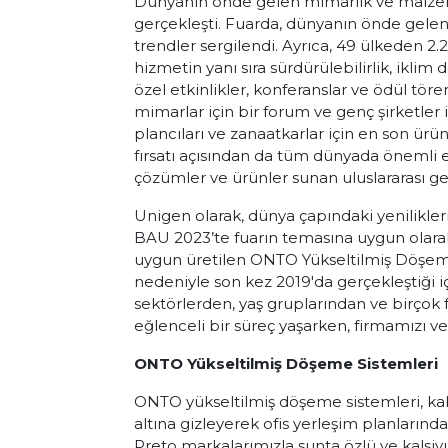
Dünyanın önde gelen mimarlık ve malzeme
gerçekleşti. Fuarda, dünyanın önde gelen 
trendler sergilendi. Ayrıca, 49 ülkeden 2.
hizmetin yanı sıra sürdürülebilirlik, iklim
özel etkinlikler, konferanslar ve ödül tör
mimarlar için bir forum ve genç şirketler i
plancıları ve zanaatkarlar için en son ür
fırsatı açısından da tüm dünyada önemli etki
çözümler ve ürünler sunan uluslararası gen
Unigen olarak, dünya çapındaki yenilikler
BAU 2023’te fuarın temasına uygun olarak, 
uygun üretilen ONTO Yükseltilmiş Döşeme 
nedeniyle son kez 2019'da gerçekleştiği içi
sektörlerden, yaş gruplarından ve birçok far
eğlenceli bir süreç yaşarken, firmamızı 
ONTO Yükseltilmiş Döşeme Sistemleri
ONTO yükseltilmiş döşeme sistemleri, kab
altına gizleyerek ofis yerleşim planlarınd
Preto markalarımızla sunta özlü ve kalsiyum