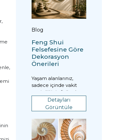
e
r,
Blog
Feng Shui
etme
Felsefesine Göre
Dekorasyon
Önerileri
enle,
Yaşam alanlarınız,
demi
sadece içinde vakit
geçirdiğiniz fiziksel
mekanlar değil; ruh
Detayları
halinizi, üretkenli...
Görüntüle
inin
mizi