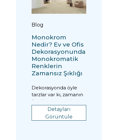
Blog
Monokrom
Nedir? Ev ve Ofis
Dekorasyonunda
Monokromatik
Renklerin
Zamansız Şıklığı
Dekorasyonda öyle
tarzlar var ki, zamanın
ötesine geçmeyi
başarıyor. Monokrom
Detayları
stil de tam olarak böy...
Görüntüle