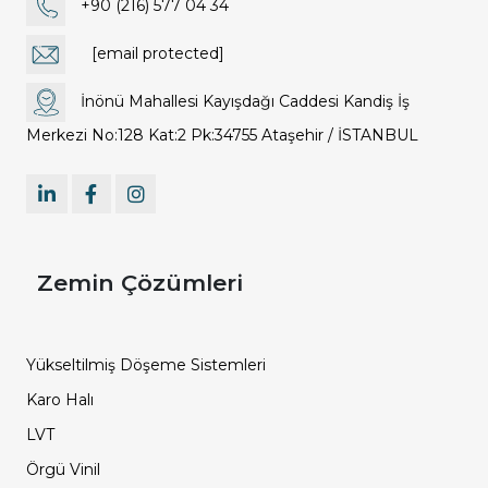
+90 (216) 577 04 34
[email protected]
İnönü Mahallesi Kayışdağı Caddesi Kandiş İş
Merkezi No:128 Kat:2 Pk:34755 Ataşehir / İSTANBUL
Zemin Çözümleri
Yükseltilmiş Döşeme Sistemleri
Karo Halı
LVT
Örgü Vinil