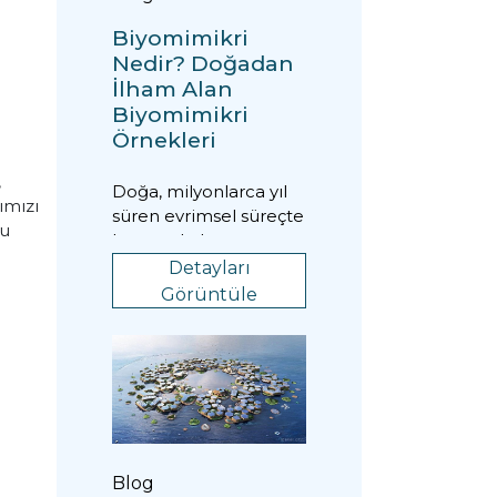
Biyomimikri
Nedir? Doğadan
İlham Alan
Biyomimikri
Örnekleri
,
Doğa, milyonlarca yıl
ımızı
süren evrimsel süreçte
bu
hayatta kalmayı
başaran en verimli
Detayları
çözümleri barındırır...
Görüntüle
Blog