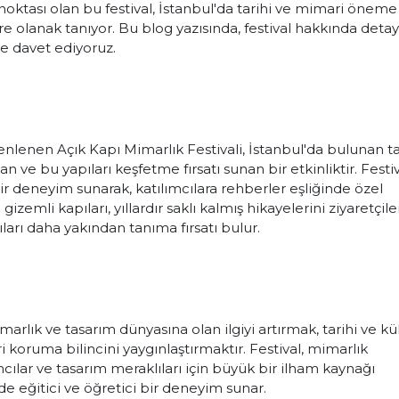
oktası olan bu festival, İstanbul'da tarihi ve mimari öneme
re olanak tanıyor. Bu blog yazısında, festival hakkında detay
iğe davet ediyoruz.
nlenen Açık Kapı Mimarlık Festivali, İstanbul'da bulunan ta
n ve bu yapıları keşfetme fırsatı sunan bir etkinliktir. Festiv
bir deneyim sunarak, katılımcılara rehberler eşliğinde özel
izemli kapıları, yıllardır saklı kalmış hikayelerini ziyaretçile
ları daha yakından tanıma fırsatı bulur.
arlık ve tasarım dünyasına olan ilgiyi artırmak, tarihi ve kü
koruma bilincini yaygınlaştırmaktır. Festival, mimarlık
cılar ve tasarım meraklıları için büyük bir ilham kaynağı
 de eğitici ve öğretici bir deneyim sunar.