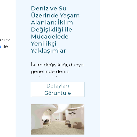
Deniz ve Su
Üzerinde Yaşam
Alanları: İklim
Değişikliği ile
Mücadelede
ve ev
Yenilikçi
a
ile
Yaklaşımlar
İklim değişikliği, dünya
genelinde deniz
seviyelerinin
yükselmesine ve hava
Detayları
koşullarındaki aşırı
Görüntüle
değ...