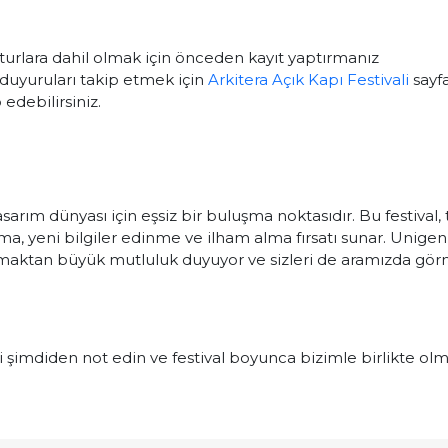
turlara dahil olmak için önceden kayıt yaptırmanız
 duyuruları takip etmek için
Arkitera Açık Kapı Festivali
sayfa
edebilirsiniz.
sarım dünyası için eşsiz bir buluşma noktasıdır. Bu festival, 
ma, yeni bilgiler edinme ve ilham alma fırsatı sunar. Unigen
ı olmaktan büyük mutluluk duyuyor ve sizleri de aramızda gö
zi şimdiden not edin ve festival boyunca bizimle birlikte ol