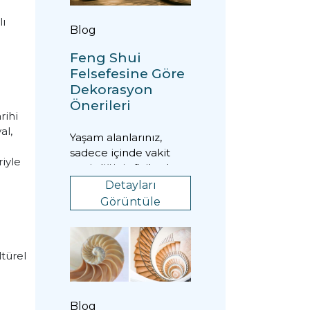
lı
Blog
Feng Shui
Felsefesine Göre
Dekorasyon
Önerileri
rihi
al,
Yaşam alanlarınız,
sadece içinde vakit
riyle
geçirdiğiniz fiziksel
mekanlar değil; ruh
Detayları
halinizi, üretkenli...
Görüntüle
ltürel
Blog