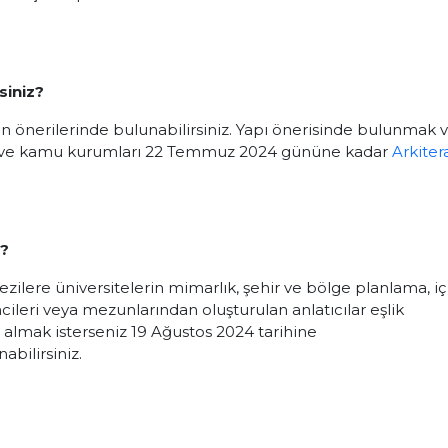
siniz?
 önerilerinde bulunabilirsiniz. Yapı önerisinde bulunmak 
tör ve kamu kurumları 22 Temmuz 2024 gününe kadar
Arkiter
z?
gezilere üniversitelerin mimarlık, şehir ve bölge planlama, iç
leri veya mezunlarından oluşturulan anlatıcılar eşlik
r almak isterseniz 19 Ağustos 2024 tarihine
bilirsiniz.