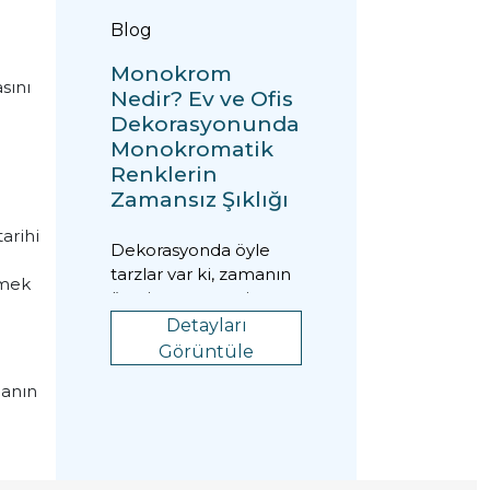
Blog
Monokrom
sını
Nedir? Ev ve Ofis
Dekorasyonunda
Monokromatik
Renklerin
Zamansız Şıklığı
tarihi
Dekorasyonda öyle
tarzlar var ki, zamanın
rmek
ötesine geçmeyi
başarıyor. Monokrom
Detayları
stil de tam olarak böy...
Görüntüle
manın