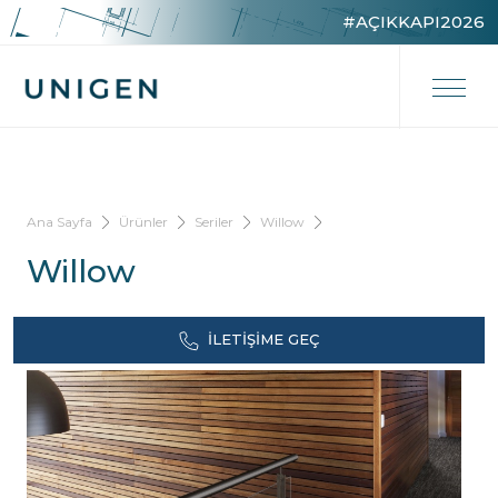
#AÇIKKAPI2026
Ana Sayfa
Ürünler
Seriler
Willow
Willow
İLETIŞIME GEÇ