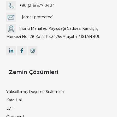
+90 (216) 577 04 34
[email protected]
İnönü Mahallesi Kayışdağı Caddesi Kandiş İş
Merkezi No:128 Kat:2 Pk:34755 Ataşehir / İSTANBUL
Zemin Çözümleri
Yükseltilmiş Döşeme Sistemleri
Karo Halı
LVT
Örgü Vinil