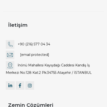
İletişim
+90 (216) 577 04 34
[email protected]
İnönü Mahallesi Kayışdağı Caddesi Kandiş İş
Merkezi No:128 Kat:2 Pk:34755 Ataşehir / İSTANBUL
Zemin Çözümleri