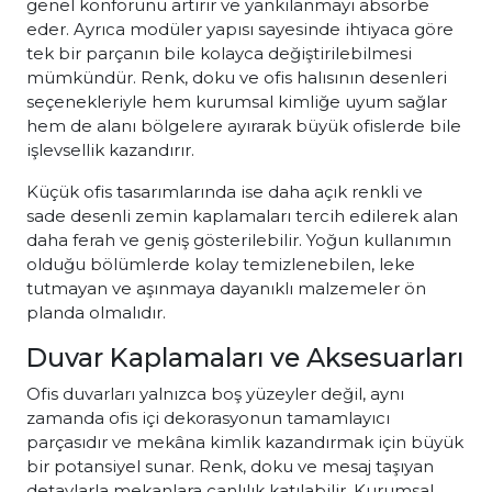
genel konforunu artırır ve yankılanmayı absorbe
eder. Ayrıca modüler yapısı sayesinde ihtiyaca göre
tek bir parçanın bile kolayca değiştirilebilmesi
mümkündür. Renk, doku ve ofis halısının desenleri
seçenekleriyle hem kurumsal kimliğe uyum sağlar
hem de alanı bölgelere ayırarak büyük ofislerde bile
işlevsellik kazandırır.
Küçük ofis tasarımlarında ise daha açık renkli ve
sade desenli zemin kaplamaları tercih edilerek alan
daha ferah ve geniş gösterilebilir. Yoğun kullanımın
olduğu bölümlerde kolay temizlenebilen, leke
tutmayan ve aşınmaya dayanıklı malzemeler ön
planda olmalıdır.
Duvar Kaplamaları ve Aksesuarları
Ofis duvarları yalnızca boş yüzeyler değil, aynı
zamanda ofis içi dekorasyonun tamamlayıcı
parçasıdır ve mekâna kimlik kazandırmak için büyük
bir potansiyel sunar. Renk, doku ve mesaj taşıyan
detaylarla mekanlara canlılık katılabilir. Kurumsal