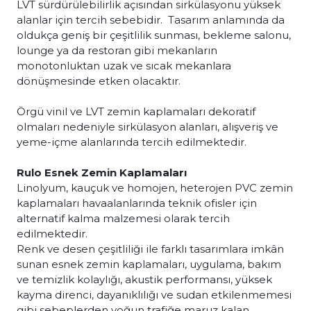
LVT sürdürülebilirlik açısından sirkülasyonu yüksek
alanlar için tercih sebebidir. Tasarım anlamında da
oldukça geniş bir çeşitlilik sunması, bekleme salonu,
lounge ya da restoran gibi mekanların
monotonluktan uzak ve sıcak mekanlara
dönüşmesinde etken olacaktır.
Örgü vinil ve LVT zemin kaplamaları dekoratif
olmaları nedeniyle sirkülasyon alanları, alışveriş ve
yeme-içme alanlarında tercih edilmektedir.
Rulo Esnek Zemin Kaplamaları
Linolyum, kauçuk ve homojen, heterojen PVC zemin
kaplamaları havaalanlarında teknik ofisler için
alternatif kalma malzemesi olarak tercih
edilmektedir.
Renk ve desen çeşitliliği ile farklı tasarımlara imkân
sunan esnek zemin kaplamaları, uygulama, bakım
ve temizlik kolaylığı, akustik performansı, yüksek
kayma direnci, dayanıklılığı ve sudan etkilenmemesi
gibi sebeplerden yoğun trafiğe maruz kalan