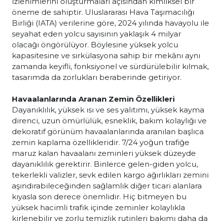
izlenimlerini oluşturmaları açısından kimliksel bir
öneme de sahiptir. Uluslararası Hava Taşımacılığı
Birliği (IATA) verilerine göre, 2024 yılında havayolu ile
seyahat eden yolcu sayısının yaklaşık 4 milyar
olacağı öngörülüyor. Böylesine yüksek yolcu
kapasitesine ve sirkülasyona sahip bir mekânı aynı
zamanda keyifli, fonksiyonel ve sürdürülebilir kılmak,
tasarımda da zorlukları beraberinde getiriyor.
Havaalanlarında Aranan Zemin Özellikleri
Dayanıklılık, yüksek ısı ve ses yalıtımı, yüksek kayma
direnci, uzun ömürlülük, esneklik, bakım kolaylığı ve
dekoratif görünüm havaalanlarında aranılan başlıca
zemin kaplama özellikleridir. 7/24 yoğun trafiğe
maruz kalan havaalanı zeminleri yüksek düzeyde
dayanıklılık gerektirir. Binlerce gelen-giden yolcu,
tekerlekli valizler, sevk edilen kargo ağırlıkları zemini
aşındırabileceğinden sağlamlık diğer ticari alanlara
kıyasla son derece önemlidir. Hiç bitmeyen bu
yüksek hacimli trafik içinde zeminler kolaylıkla
kirlenebilir ve zorlu temizlik rutinleri bakımı daha da