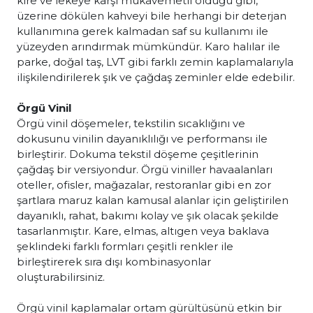
kire ve lekeye karşı mukavemetli olduğu gibi,
üzerine dökülen kahveyi bile herhangi bir deterjan
kullanımına gerek kalmadan saf su kullanımı ile
yüzeyden arındırmak mümkündür. Karo halılar ile
parke, doğal taş, LVT gibi farklı zemin kaplamalarıyla
ilişkilendirilerek şık ve çağdaş zeminler elde edebilir.
Örgü Vinil
Örgü vinil döşemeler, tekstilin sıcaklığını ve
dokusunu vinilin dayanıklılığı ve performansı ile
birleştirir. Dokuma tekstil döşeme çeşitlerinin
çağdaş bir versiyondur. Örgü viniller havaalanları
oteller, ofisler, mağazalar, restoranlar gibi en zor
şartlara maruz kalan kamusal alanlar için geliştirilen
dayanıklı, rahat, bakımı kolay ve şık olacak şekilde
tasarlanmıştır. Kare, elmas, altıgen veya baklava
şeklindeki farklı formları çeşitli renkler ile
birleştirerek sıra dışı kombinasyonlar
oluşturabilirsiniz.
Örgü vinil kaplamalar ortam gürültüsünü etkin bir