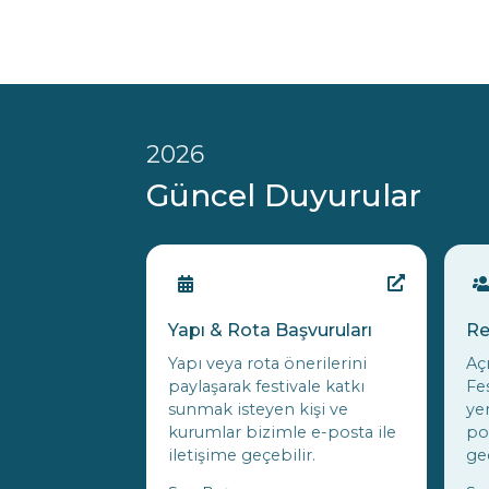
2026
Güncel Duyurular
Yapı & Rota Başvuruları
Re
Yapı veya rota önerilerini
Aç
paylaşarak festivale katkı
Fe
sunmak isteyen kişi ve
ye
kurumlar bizimle e-posta ile
po
iletişime geçebilir.
geç