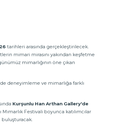
026
tarihleri arasında gerçekleştirilecek.
ntlerin mimari mirasını yakından keşfetme
 ve günümüz mimarlığının öne çıkan
erinde deneyimleme ve mimarlığa farklı
asında
Kurşunlu Han Arthan Gallery'de
 Mimarlık Festivali boyunca katılımcılar
e buluşturacak.