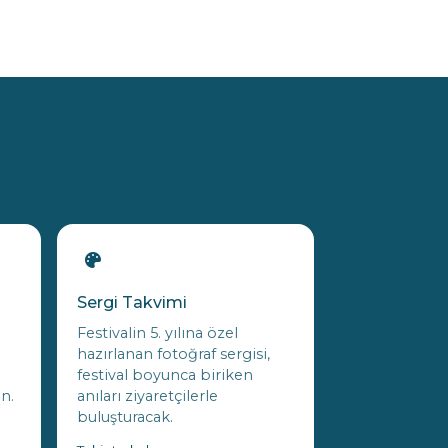
Sergi Takvimi
Festivalin 5. yılına özel
hazırlanan fotoğraf sergisi,
festival boyunca biriken
in.
anıları ziyaretçilerle
buluşturacak.