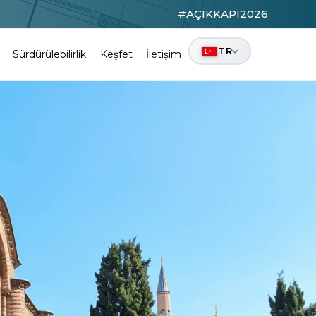
#AÇIKKAPI2026
TR
Sürdürülebilirlik
Keşfet
İletişim