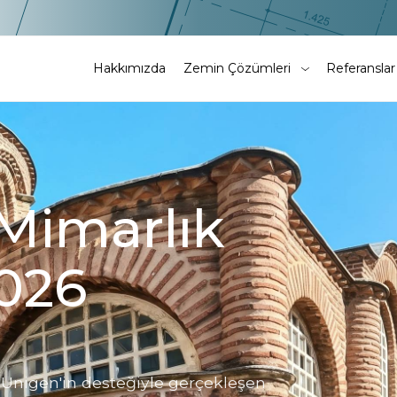
Hakkımızda
Zemin Çözümleri
Referanslar
 Mimarlık
2026
 Unigen'in desteğiyle gerçekleşen